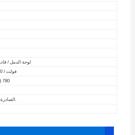
لوحة الدمل / قاد
220 فولت / 530 واط / 50/60 هرتز / 2.4 أمبير
900 (طول) × 780 (عرض) × 990 (ارتفاع)
#1: يرجى الرجوع إلى المعيار الوطني GB/T27738-2011 أو التوصية الدولية OIML R61 2004 (E) الصادرة عن منظمة القياس القانوني الدولية 61.