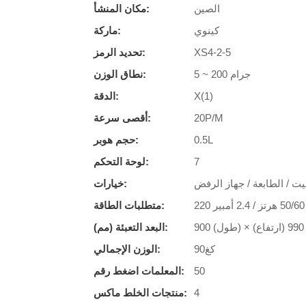
الصين
مكان المنشأ:
كينوي
ماركة:
XS4-2-5
تحديد الرمز:
5 ~ 200 جرام
نطاق الوزن:
X(1)
الدقة:
20P/M
أقصى سرعة:
0.5L
حجم هوبر:
7
لوحة التحكم:
ت / الطابعة / جهاز الرفض
خيارات:
متطلبات الطاقة:
البعد التعبئة (مم):
كغ90
الوزن الإجمالي:
50
المعلمات اضغط رقم:
4
منتجات الخلط ماكس: