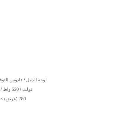
لوحة الدمل / قادوس التوقي
220 فولت / 530 واط / 50/60 هرتز / 2.4 أمبير
900 (طول) × 780 (عرض) × 990 (ارتفاع)