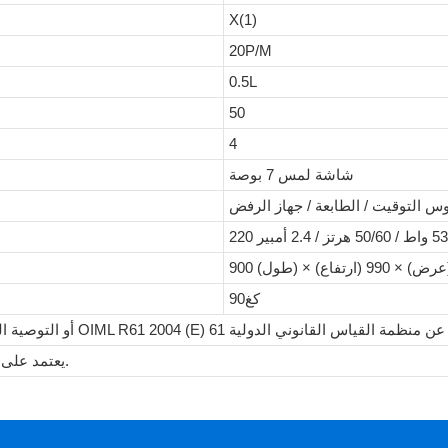
X(1)
20P/M
0.5L
50
4
شاشة لمس 7 بوصة
وس التوقيت / الطابعة / جهاز الرفض
كغ90
#2: يعتمد على شكل المنتج وكثافة المنتج والوزن المستهدف وما إلى ذلك.