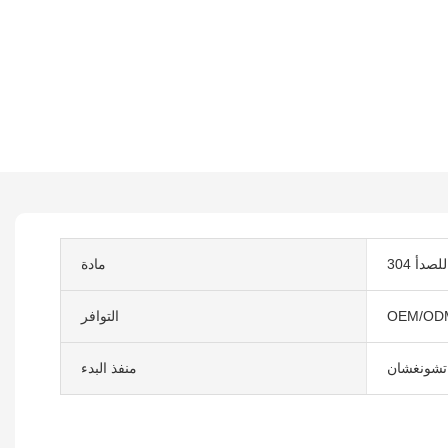
 للصدأ
مادة
OEM/OD
التوافر
 تشونغشان
منفذ البدء