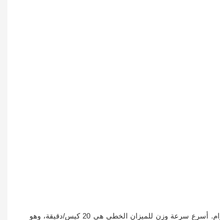
يحتوي على قادوس وزن سعة 0.5 لتر، ويتراوح نطاق الوزن من 5 إلى 200 جرام. أسرع سرعة وزن للميزان الخطي هي 20 كيس/دقيقة، وهو