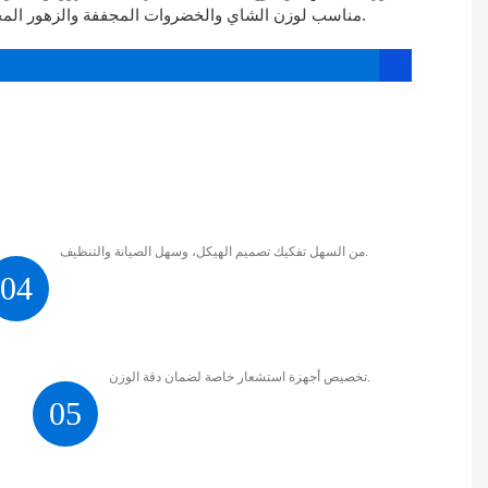
مناسب لوزن الشاي والخضروات المجففة والزهور المجففة والتوابل والطب الصيني المفروم وغيرها من المنتجات ذات الوزن الخفيف والغبار السهل. علاوة على ذلك، يمكن توصيله بآلة التغليف.
من السهل تفكيك تصميم الهيكل، وسهل الصيانة والتنظيف.
04
تخصيص أجهزة استشعار خاصة لضمان دقة الوزن.
05