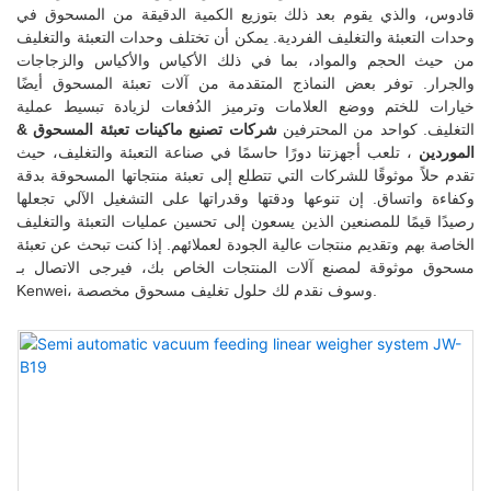
قادوس، والذي يقوم بعد ذلك بتوزيع الكمية الدقيقة من المسحوق في
وحدات التعبئة والتغليف الفردية. يمكن أن تختلف وحدات التعبئة والتغليف
من حيث الحجم والمواد، بما في ذلك الأكياس والأكياس والزجاجات
والجرار. توفر بعض النماذج المتقدمة من آلات تعبئة المسحوق أيضًا
خيارات للختم ووضع العلامات وترميز الدُفعات لزيادة تبسيط عملية
التغليف. كواحد من المحترفين
شركات تصنيع ماكينات تعبئة المسحوق &
الموردين
، تلعب أجهزتنا دورًا حاسمًا في صناعة التعبئة والتغليف، حيث
تقدم حلاً موثوقًا للشركات التي تتطلع إلى تعبئة منتجاتها المسحوقة بدقة
وكفاءة واتساق. إن تنوعها ودقتها وقدراتها على التشغيل الآلي تجعلها
رصيدًا قيمًا للمصنعين الذين يسعون إلى تحسين عمليات التعبئة والتغليف
الخاصة بهم وتقديم منتجات عالية الجودة لعملائهم. إذا كنت تبحث عن تعبئة
مسحوق موثوقة لمصنع آلات المنتجات الخاص بك، فيرجى الاتصال بـ
Kenwei، وسوف نقدم لك حلول تغليف مسحوق مخصصة.