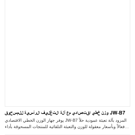
وزن خطي اقتصادي مع آلة التغليف الرأسية للمسحوق JW-B7
يوفر جهاز الوزن الخطي الاقتصادي JW-B7 المزود بآلة تعبئة عمودية حلاً
فعالاً وبأسعار معقولة للوزن والتعبئة التلقائية للمنتجات المسحوقة بأداء
موثوق.