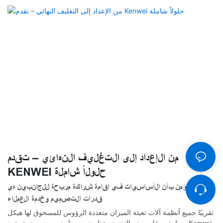
من الإعداد إلى التغليف النهائي – تقدم
KENWEI حلولاً شاملة
نحن نؤمن بأن الأساسيات في إقامة شراكة مربحة للجانبين هي
قدرات التصميم وخدمة العملاء
تقريبًا جميع أنظمة آلات تعبئة الميزان متعددة الرؤوس للمسحوق لها هيكل
معياري. وعلى وجه التحديد، هذا يعني مسار نمو مضمون. تستمع Kenwei