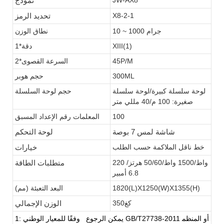
نموذج
X8-2-1
تحديد الرمز
10 ~ 1000 جرام
نطاق الوزن
XIII(1)
دقة*1
45P/M
السرعة القصوى*2
300ML
حجم هوبر
لوحة سلسلة كبيرة/لوحة سلسلة
حجم لوحة السلسلة
صغيرة: 100 م/40 مللي متر
100
المعلمات رقم الإعداد المسبق
شاشة لمس 7 بوصة
لوحة التحكم
خط ناقل الملاكمة حسب الطلب
خيارات
220 واط/1500 واط/50/60 هرتز/
متطلبات الطاقة
6.8 أمبير
1820(L)X1250(W)X1355(H)
البعد التعبئة (مم)
كغ350
الوزن الإجمالي
يمكن الرجوع
وفقًا للمعيار الوطني GB/T27738-2011 أو المنظم
1: