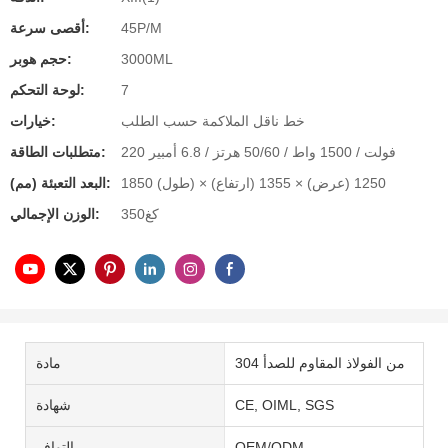
45P/M
أقصى سرعة:
3000ML
حجم هوبر:
7
لوحة التحكم:
خط ناقل الملاكمة حسب الطلب
خيارات:
220 فولت / 1500 واط / 50/60 هرتز / 6.8 أمبير
متطلبات الطاقة:
1850 (طول) × 1250 (عرض) × 1355 (ارتفاع)
البعد التعبئة (مم):
كغ350
الوزن الإجمالي:
304 من الفولاذ المقاوم للصدأ
مادة
CE, OIML, SGS
شهادة
OEM/ODM
التوافر