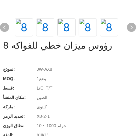
8 رؤوس ميزان خطي للفواكه
JW-AX8
نموذج:
يضع1
MOQ:
L/C, T/T
قسط:
الصين
مكان المنشأ:
كينوي
ماركة:
X8-2-1
تحديد الرمز:
10 ~ 1000 جرام
نطاق الوزن:
XIII(1)
الدقة: