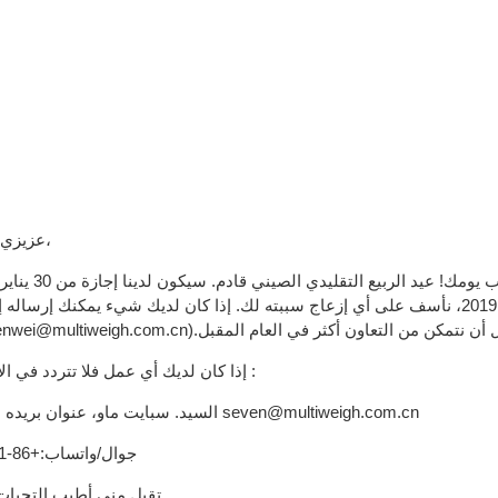
عزيزي السيد/السيدة،
فبراير 2019، نأسف على أي إزعاج سببته لك. إذا كان لديك شيء يمكنك إرساله إل
إذا كان لديك أي عمل فلا تتردد في الاتصال بمديرنا :
السيد. سبايت ماو، عنوان بريده الإلكتروني هو seven@multiweigh.com.cn
جوال/واتساب:+86-13450901121
تقبل مني أطيب التحيات لك ولعائلتك.