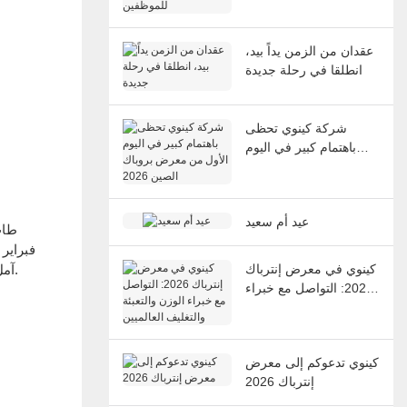
عقدان من الزمن يداً بيد،
انطلقا في رحلة جديدة
شركة كينوي تحظى
باهتمام كبير في اليوم
الأول من معرض بروباك
الصين 2026
عيد أم سعيد
الإلكتروني (kenwei@multiweigh.com.cn).آمل أن نتمكن من التعاون أكثر في العام المقبل.
كينوي في معرض إنترباك
2026: التواصل مع خبراء
الوزن والتعبئة والتغليف
العالميين
كينوي تدعوكم إلى معرض
إنترباك 2026