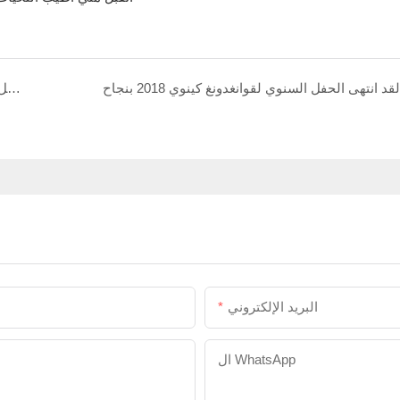
لقد انتهى الحفل السنوي لقوانغدونغ كينوي 2018 بنجاح
Kenwei هو شريكك المفضل للعلامة التجارية الشهيرة مما يمنحك الثقة فيه
البريد الإلكتروني
ال WhatsApp