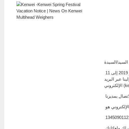
طاب يومك! عيد الربيع التقليدي الصيني قادم. سيكون لدينا إجازة من 30 يناير 2019 إلى 11
ينا عبر البريد