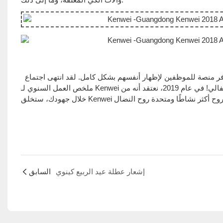
الاجتماع السنوي للشركة هذا العام مليء بالعاطفة والحيوية والجو الدافئ، مما يوفر منصة للموظفين لإظهار أنفسهم بشكل كامل. لقد انتهى اجتماع
ملخص العمل السنوي لـ Kenwei لعام 2018 والعشاء السنوي لجميع الموظفين إلى خاتمة ناجحة في جو سعيد واحتفالي! في عام 2019، نعتقد أنه من
إشعار عطلة عيد الربيع كينوي
السابق