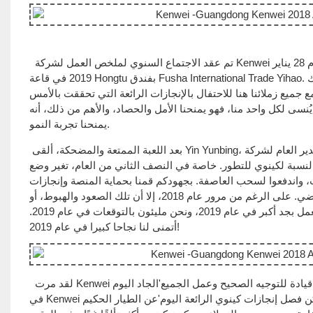
تم عقد الاجتماع السنوي لملخص العمل لشركة Kenwei في عام 2018 والعشاء السنوي لجميع مجموعات الموظفين في الساعة 18:00 يوم 28 يناير
2019 في قاعة Hongtu بفندق Fusha International Trade Yihao. حضر هذا الحدث ما يقرب من 200 موظف في شركتنا. في هذه اللحظة الجميلة لترك
م والترحيب بالعام الجديد، رحبنا بحفل لم الشمل الكبير لعام 2018. يجتمع جميع زملائنا هنا للاحتفال بالإنجازات الرائعة التي تحققت بالأمس
ع إلى المستقبل المشرق لشركتنا. إذا نظرنا إلى الماضي، فإن عام 2018 لا يُنسى لكل واحد منا، فهو يمنحنا الأمل والحصاد، والأهم من ذلك، أنه
يمنحنا تجربة النمو.
بعد اللعبة الممتعة والمضحكة، ألقى Yin Yunbing، المدير العام لشركة Kenwei، كلمة مهمة، لخص فيها عمل الشركة'في عام 2018 وتطلع إلى العمل
سيد. وأشار يين إلى أن عام 2018 كان عامًا صعبًا بالنسبة لكينوي للتطور. خاصة في النصف الثاني من العام، تغير وضع
 واندفعوا لسحب العاصفة. بجهودكم قمنا بحماية المنصة وإنجازات
العام الماضي. وفي نهاية العام، ارتفع إجمالي طلبيتنا بنسبة 6% مقارنة بالعام الماضي. على الرغم من مرور عام 2018، إلا أن تلك الصعود والهبوط، أو
الإبحار ضد الماء، أو التراجع مثل المشاهد الرائعة، لها تأثير عميق في ذهني! سنعمل بجد أكبر في عام 2019، ونحن مليئون بالتوقعات في عام 2019.
أتمنى لنا نجاحا كبيرا في عام 2019!
لقد مرت Kenwei بـ 12 عامًا، ولم يكن الطريق سهلاً، ولا توجد قيادة للتوجيه الصحيح وعمل الجميع'الجاد اليوم's Kenwei، في هذا شكرًا جزيلًا لزملائك
في Kenwei عمل! كما يقول المثل: القطار يسير بسرعة، كل ذلك من الحزام الأمامي. لا يمكن فصل إنجازات كينوي الرائعة اليوم'عن الطيار الحكيم