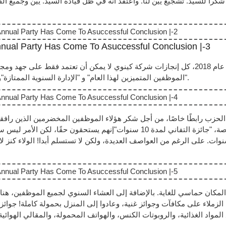
 شكرا للسيد. تشجيع يين'لنا. وأعتقد أنه في ظل قيادة السيد. يين وجميع الق
"الموظفين المتميزين لهذا العام" و "الإدارة السنوية الممتازة"وذلك تقديراً للجهود التي بذلها العاملون في كل قسم على مدار عام.
جائزة خاصة، "جائزة التفاني لمدة 10 سنوات"إنهم يستحقون حقًا
ات. على الرغم من العواصف العديدة، ولكن لا تستسلم أبدا! الولاء كنز لا 
لزملاء على مكافآت وجوائز غنية، وعادوا إلى المنزل بحمولة كاملة! جوائز ه
 المواد الغذائية، والروبوتات الكنس، والهواتف المحمولة، والمقالي الهوائية