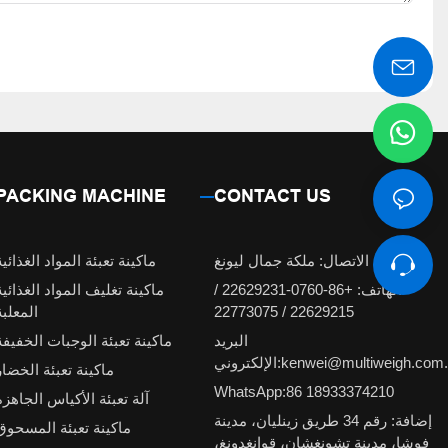
PACKING MACHINE
CONTACT US
شخص الاتصال: ملكة جمال ليونغ
ماكينة تعبئة المواد الغذائية
الهاتف: +86-0760-22629231 /
ماكينة تغليف المواد الغذائية
22629215 / 22773075
المعلبة
البريد
ماكينة تعبئة الوجبات الخفيفة
لكتروني:kenwei@multiweigh.com.cn
ماكينة تعبئة الخضار
WhatsApp:86 18933374210
آلة تعبئة الأكياس الجاهزة
إضافة: رقم 34 طريق زينليان، مدينة
ماكينة تعبئة المسحوق
فوشا، مدينة تشونغشان، قوانغدونغ،