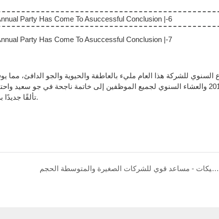
خلال جهودك، ستخلق Kenwei تألقًا جديدًا بروح أكثر نشاطًا ومتحدة روح النضال.
ميزان الشيكات - مساعد قوي للشركات الصغيرة والمتوسطة الحجم