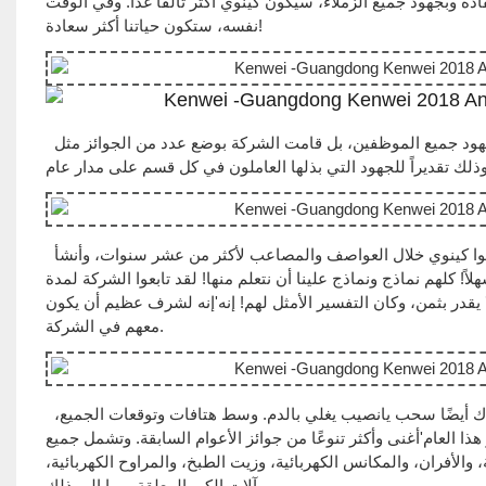
ادة وبجهود جميع الزملاء، سيكون كينوي أكثر تألقًا غدًا. وفي الوقت
نفسه، ستكون حياتنا أكثر سعادة!
في عام 2018، كل إنجازات شركة كينوي لا يمكن أن تعتمد فقط على جهد ومجهود جميع الموظفين، بل قامت الشركة بوضع عدد من الجوائز مثل
كما أنشأ الحزب رابطًا خاصًا، من أجل شكر هؤلاء الموظفين المخضرمين الذين رافقوا كينوي خلال العواصف والمصاعب لأكثر من عشر سنوات، وأنشأ
، لكن الأمر ليس سهلاً! كلهم نماذج ونماذج علينا أن نتعلم منها! لقد تابعوا الشركة لمدة
يقدر بثمن، وكان التفسير الأمثل لهم! إنه'إنه لشرف عظيم أن يكون
معهم في الشركة.
الجو في المكان حماسي للغاية. بالإضافة إلى العشاء السنوي لجميع الموظفين، هناك أيضًا سحب يانصيب يغلي بالدم. وسط هتافات وتوقعات الجميع،
ذا العام'أغنى وأكثر تنوعًا من جوائز الأعوام السابقة. وتشمل جميع
، والأفران، والمكانس الكهربائية، وزيت الطبخ، والمراوح الكهربائية،
وآلات الكي المعلقة، وما إلى ذلك.