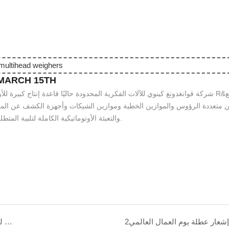
MARCH 15TH
شركة قوانغدونغ كينوي للآلات الفكرية المحدودة حاليًا قاعدة إنتاج كبيرة للأوزا
ن متعددة الرؤوس والموازين الخطية وموازين الشيكات وأجهزة الكشف عن المعادن
والتعبئة الأوتوماتيكية الكاملة لتلبية المتطلبات المخصصة المختلفة.
إشعار عطلة يوم العمال العالمي2
يوم مرأة سعيد لجميع النساء الرائعات! تألق! ليس اليوم فقط بل كل يوم!