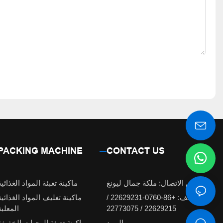
PACKING MACHINE
CONTACT US
شخص الاتصال: ملكة جمال ليونغ
ماكينة تعبئة المواد الغذائية
الهاتف: +86-0760-22629231 /
ماكينة تغليف المواد الغذائية
22629215 / 22773075
المعلبة
البريد
ماكينة تعبئة الوجبات الخفيفة