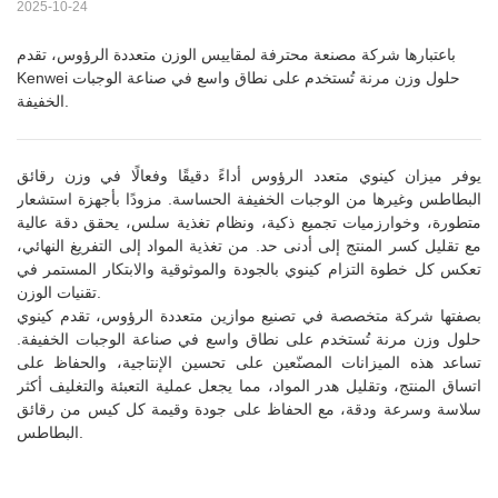
2025-10-24
باعتبارها شركة مصنعة محترفة لمقاييس الوزن متعددة الرؤوس، تقدم
Kenwei حلول وزن مرنة تُستخدم على نطاق واسع في صناعة الوجبات
الخفيفة.
يوفر ميزان كينوي متعدد الرؤوس أداءً دقيقًا وفعالًا في وزن رقائق
البطاطس وغيرها من الوجبات الخفيفة الحساسة. مزودًا بأجهزة استشعار
متطورة، وخوارزميات تجميع ذكية، ونظام تغذية سلس، يحقق دقة عالية
مع تقليل كسر المنتج إلى أدنى حد. من تغذية المواد إلى التفريغ النهائي،
تعكس كل خطوة التزام كينوي بالجودة والموثوقية والابتكار المستمر في
تقنيات الوزن.
بصفتها شركة متخصصة في تصنيع موازين متعددة الرؤوس، تقدم كينوي
حلول وزن مرنة تُستخدم على نطاق واسع في صناعة الوجبات الخفيفة.
تساعد هذه الميزانات المصنّعين على تحسين الإنتاجية، والحفاظ على
اتساق المنتج، وتقليل هدر المواد، مما يجعل عملية التعبئة والتغليف أكثر
سلاسة وسرعة ودقة، مع الحفاظ على جودة وقيمة كل كيس من رقائق
البطاطس.