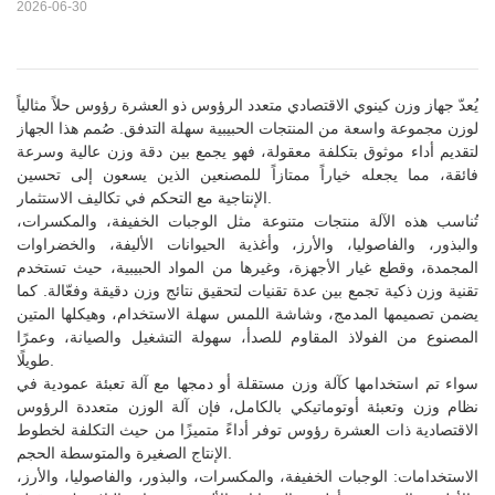
2026-06-30
يُعدّ جهاز وزن كينوي الاقتصادي متعدد الرؤوس ذو العشرة رؤوس حلاً مثالياً
لوزن مجموعة واسعة من المنتجات الحبيبية سهلة التدفق. صُمم هذا الجهاز
لتقديم أداء موثوق بتكلفة معقولة، فهو يجمع بين دقة وزن عالية وسرعة
فائقة، مما يجعله خياراً ممتازاً للمصنعين الذين يسعون إلى تحسين
الإنتاجية مع التحكم في تكاليف الاستثمار.
تُناسب هذه الآلة منتجات متنوعة مثل الوجبات الخفيفة، والمكسرات،
والبذور، والفاصوليا، والأرز، وأغذية الحيوانات الأليفة، والخضراوات
المجمدة، وقطع غيار الأجهزة، وغيرها من المواد الحبيبية، حيث تستخدم
تقنية وزن ذكية تجمع بين عدة تقنيات لتحقيق نتائج وزن دقيقة وفعّالة. كما
يضمن تصميمها المدمج، وشاشة اللمس سهلة الاستخدام، وهيكلها المتين
المصنوع من الفولاذ المقاوم للصدأ، سهولة التشغيل والصيانة، وعمرًا
طويلًا.
سواء تم استخدامها كآلة وزن مستقلة أو دمجها مع آلة تعبئة عمودية في
نظام وزن وتعبئة أوتوماتيكي بالكامل، فإن آلة الوزن متعددة الرؤوس
الاقتصادية ذات العشرة رؤوس توفر أداءً متميزًا من حيث التكلفة لخطوط
الإنتاج الصغيرة والمتوسطة الحجم.
الاستخدامات: الوجبات الخفيفة، والمكسرات، والبذور، والفاصوليا، والأرز،