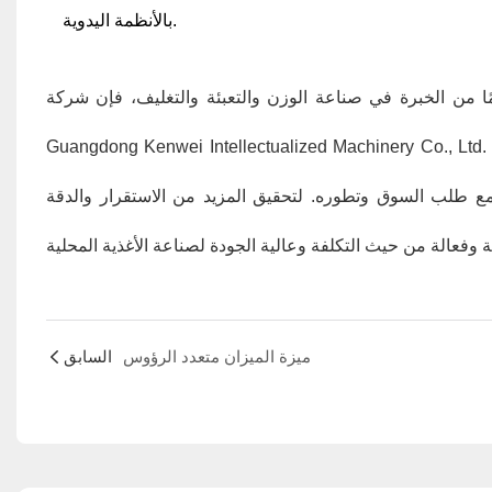
بالأنظمة اليدوية.
ا شركة متخصصة في تصنيع معدات الوزن والتعبئة الذكية مع 18 عامًا من الخبرة في صناعة الوزن والتعبئة والتغليف، فإن شركة
Guangdong Kenwei Intellectualized Machinery Co., Lt. لقد التزمت بتزويد المستخدمين بحلول الوزن والتعبئة الكمية المؤتمتة بالكامل،
نب مع طلب السوق وتطوره. لتحقيق المزيد من الاستقرار والدقة
ميزة الميزان متعدد الرؤوس
السابق