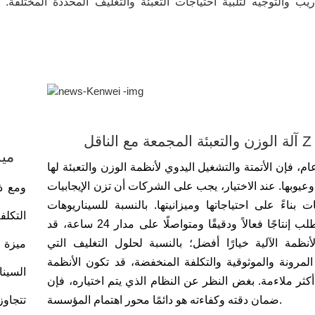
ريب والتوجيه لتلبية احتياجات التعبئة والتغليف المحددة المختلفة.
آلة الوزن والتعبئة المجمعة مع الناقل Z
ميز
، فإن الأتمتة والتشغيل اليدوي لأنظمة الوزن والتعبئة لها
وعيوبها. عند الاختيار، يجب على الشركات أن تزن الإيجابيات
ومع ذ
ت بناءً على احتياجاتها وميزانيتها. بالنسبة للسيناريوهات
التكلف
التي تتطلب إنتاجًا فعالاً ودقيقًا ومتواصلًا على مدار 24 ساعة، قد
أنظمة الآلية خيارًا أفضل؛ بالنسبة لحلول التغليف التي
ميزة ا
لمرونة والموثوقية والتكلفة المنخفضة، قد تكون الأنظمة
السين
 أكثر ملاءمة. بغض النظر عن النظام الذي يتم اختياره، فإن
ضمان دقته وكفاءته هو دائمًا محور اهتمام المؤسسة.
تتجاوز