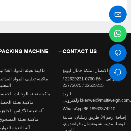
PACKING MACHINE
CONTACT US
شخص الاتصال: ملكة جمال ليونغ
ماكينة تعبئة المواد الغذائية
الهاتف: +86-0760-22629231 /
ماكينة تغليف المواد الغذائية
22629215 / 22773075
المعلبة
البريد
ماكينة تعبئة الوجبات الخفيفة
لكتروني:kenwei@multiweigh.com.cn
ماكينة تعبئة الخضار
WhatsApp:86 18933374210
آلة تعبئة الأكياس الجاهزة
إضافة: رقم 34 طريق زينليان، مدينة
ماكينة تعبئة المسحوق
فوشا، مدينة تشونغشان، قوانغدونغ،
آلة التعبئة الدوارة
الصين