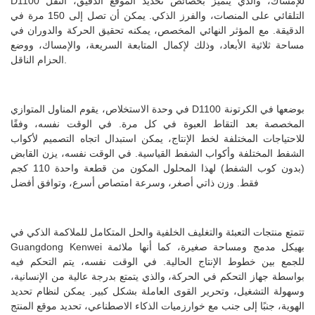
D1100 للإمساك، والذي يتميز بخصائص تحديد الموقع الدقيق، النقل
التلقائي على المنصات، والفرز الذكي. يمكن أن تصل إلى 150 مرة في
الدقيقة. مع المؤثر النهائي المخصص، يمكنه تحقيق الحركة والدوران في
مساحة ثلاثية الأبعاد، وذلك لإكمال المتابعة السريعة، والإمساك، ووضع
الحزام الناقل.
في وحدة الاستخلاص، يقوم المناول المتوازي D1100 بوضعها في الكرتونة
المخصصة بعد التقاط العبوة في كل مرة. في الوقت نفسه، وفقًا
للاحتياجات المختلفة لخط الإنتاج، يمكن استبدال اتجاه التصميم لأكواب
الشفط المختلفة وأكواب الشفط القياسية. في الوقت نفسه، يزن القابض
(بدون كوب الشفط) لهذا المحلول المكون من قطعة واحدة 110 كجم
فقط. وزن ذاتي أصغر، وسرعة امتصاص أسرع، وتوافق أفضل
تتمتع منتجات التعبئة والتغليف الخلفية والحل المتكامل للملاكمة الذكي في
Guangdong Kenwei بهيكل مدمج ومساحة صغيرة، كما أنها ملائمة
للجمع بين خطوط الإنتاج الحالية. في الوقت نفسه، يتم التحكم فيه
بواسطة جهاز التحكم في الحركة، والذي يتمتع بدرجة عالية من الإنسانية،
وسهولة التشغيل، وتحرير القوى العاملة بشكل كبير. يمكن لنظام تحديد
الهوية، جنبًا إلى جنب مع خوارزميات الذكاء الاصطناعي، تحديد موقع المنتج