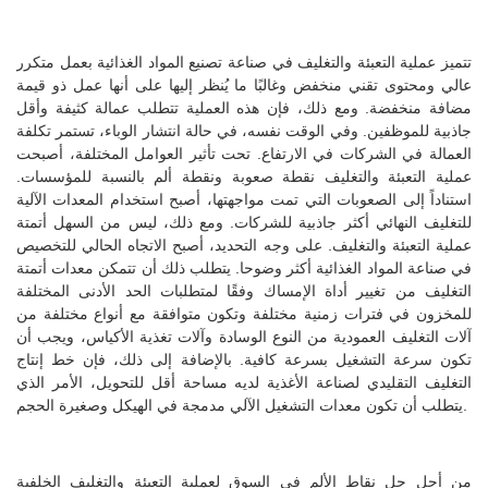
تتميز عملية التعبئة والتغليف في صناعة تصنيع المواد الغذائية بعمل متكرر
عالي ومحتوى تقني منخفض وغالبًا ما يُنظر إليها على أنها عمل ذو قيمة
مضافة منخفضة. ومع ذلك، فإن هذه العملية تتطلب عمالة كثيفة وأقل
جاذبية للموظفين. وفي الوقت نفسه، في حالة انتشار الوباء، تستمر تكلفة
العمالة في الشركات في الارتفاع. تحت تأثير العوامل المختلفة، أصبحت
عملية التعبئة والتغليف نقطة صعوبة ونقطة ألم بالنسبة للمؤسسات.
استناداً إلى الصعوبات التي تمت مواجهتها، أصبح استخدام المعدات الآلية
للتغليف النهائي أكثر جاذبية للشركات. ومع ذلك، ليس من السهل أتمتة
عملية التعبئة والتغليف. على وجه التحديد، أصبح الاتجاه الحالي للتخصيص
في صناعة المواد الغذائية أكثر وضوحا. يتطلب ذلك أن تتمكن معدات أتمتة
التغليف من تغيير أداة الإمساك وفقًا لمتطلبات الحد الأدنى المختلفة
للمخزون في فترات زمنية مختلفة وتكون متوافقة مع أنواع مختلفة من
آلات التغليف العمودية من النوع الوسادة وآلات تغذية الأكياس، ويجب أن
تكون سرعة التشغيل بسرعة كافية. بالإضافة إلى ذلك، فإن خط إنتاج
التغليف التقليدي لصناعة الأغذية لديه مساحة أقل للتحويل، الأمر الذي
يتطلب أن تكون معدات التشغيل الآلي مدمجة في الهيكل وصغيرة الحجم.
من أجل حل نقاط الألم في السوق لعملية التعبئة والتغليف الخلفية