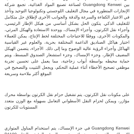
لصناعة تصنيع المواد الغذائية، تجمع شركة Guangdong Kenwei بين
الإنجازات المتطورة في مجال التغليف اللوجستي وتكنولوجيا التوحيد وتأخذ
في الاعتبار الكفاءة والسرعة والدقة والجوانب الأخرى لإطلاق حل متكامل
للتغليف الذكي. يتكون الحل بشكل أساسي من هيكل الإطار الرئيسي،
وأجزاء نقل الكرتون، وأجزاء الإمساك، ووحدة الاستعادة والهيكل المرئي،
والمكونات الأخرى، ووفقًا للاحتياجات المختلفة لخط الإنتاج، يمكن للعملاء
اختيار هياكل الصناديق الداعمة المختلفة بحرية، والعلوم غير القياسية
الهياكل وأجزاء الرؤية عالية الوضوح وما إلى ذلك. الأجزاء، يتضمن الهيكل
المضيف الإطار، وجزء الإمساك، وجزء استشعار الصندوق المبسط، ويتم
حماية محيطه بواسطة أبواب زجاجية، مما يعمل على تحسين تجربة
موظفي تصحيح الأخطاء أثناء عملية التحكم، ويجعل التثبيت والتصحيح في
الموقع أكثر ملاءمة وسريعة
على مكونات نقل الكرتون، يتم تشغيل حزام نقل الكرتون بواسطة محرك
مؤازر، ويمكن لحزام النقل الأسطواني التعامل بسهولة مع الوزن متعدد
المستويات للكرتون
في جزء الإمساك، يتم استخدام المناول المتوازي Guangdong Kenwei