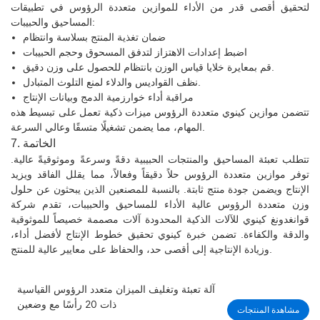
لتحقيق أقصى قدر من الأداء للموازين متعددة الرؤوس في تطبيقات
المساحيق والحبيبات:
ضمان تغذية المنتج بسلاسة وانتظام
اضبط إعدادات الاهتزاز لتدفق المسحوق وحجم الحبيبات
قم بمعايرة خلايا قياس الوزن بانتظام للحصول على وزن دقيق.
نظف القواديس والدلاء لمنع التلوث المتبادل.
مراقبة أداء خوارزمية الدمج وبيانات الإنتاج
تتضمن موازين كينوي متعددة الرؤوس ميزات ذكية تعمل على تبسيط هذه
المهام، مما يضمن تشغيلًا متسقًا وعالي السرعة.
7. الخاتمة
تتطلب تعبئة المساحيق والمنتجات الحبيبية دقةً وسرعةً وموثوقيةً عالية.
توفر موازين متعددة الرؤوس حلاً دقيقاً وفعالاً، مما يقلل الفاقد ويزيد
الإنتاج ويضمن جودة منتج ثابتة. بالنسبة للمصنعين الذين يبحثون عن حلول
وزن متعددة الرؤوس عالية الأداء للمساحيق والحبيبات، تقدم شركة
قوانغدونغ كينوي للآلات الذكية المحدودة آلات مصممة خصيصاً للموثوقية
والدقة والكفاءة. تضمن خبرة كينوي تحقيق خطوط الإنتاج لأفضل أداء،
وزيادة الإنتاجية إلى أقصى حد، والحفاظ على معايير عالية للمنتج.
آلة تعبئة وتغليف الميزان متعدد الرؤوس القياسية
ذات 20 رأسًا مع وضعين
مشاهدة المنتجات