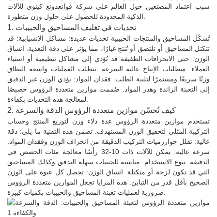
سبب اعتماد المصنعين حول العالم على شركة قوانغدونغ كينوي للآلات
الذكية المحدودة للحصول على حلول وزن متطورة.
1. تحديات في تغليف المساحيق والحبيبات
تُشكّل المساحيق والمنتجات الحبيبية تحديات عديدة: مشاكل الانسيابية: قد
تتكتل المساحيق أو تلتصق أو تُنتج غبارًا، مما يؤثر على دقة التغذية. اتساق
الوزن: حتى الانحرافات الطفيفة قد تُؤدي إلى مشاكل تنظيمية أو استياء
العملاء. متطلبات الإنتاج عالية السرعة: تتطلب العمليات واسعة النطاق
وزنًا سريعًا ومستمرًا لتلبية الطلب. فقدان المواد: يؤدي الوزن غير الدقيق
إلى التعبئة الزائدة وهدر المواد. صُممت موازين متعددة الرؤوس خصيصًا
لمعالجة هذه التحديات بكفاءة.
2. كيف تُحسّن موازين متعددة الرؤوس الدقة والسرعة
تستخدم موازين متعددة الرؤوس عدة دلاء وزن لتوزيع المنتج وحساب
التركيبة المثلى لتحقيق الوزن المستهدف. تضمن هذه التقنية ما يلي: دقة
عالية: تقلل خوارزميات التركيب الدقيقة من انحراف الوزن وفقدان المواد.
سرعة عالية: يمكن للآلات ذات 10-32 رأسًا معالجة مئات الحصص في
الدقيقة. تنوع الاستخدام: مناسبة للحبيبات سهلة التدفق وكذلك المساحيق
التي قد تكون لزجة أو متكتلة. اتساق الوزن: تحصل كل عبوة على الوزن
الصحيح بأقل قدر من التباين. هذه المزايا تجعل الموازين متعددة الرؤوس
ضرورية لعمليات تعبئة المساحيق والحبيبات بكميات كبيرة.