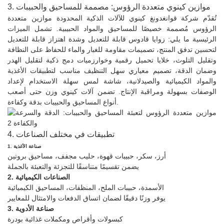
3. موازين كينوي متعددة الرؤوس: مصممة للمساحيق والحبيبات
تُقدّم شركة قوانغدونغ كينوي للآلات الذكية المحدودة موازين متعددة
الرؤوس مُصممة خصيصًا للمساحيق والمواد الحبيبية. تشمل الميزات
الرئيسية ما يلي: زوايا قادوس قابلة للتعديل وشدة اهتزاز قابلة للتعديل
لتحسين تدفق المنتج، تصميمات مقاومة للغبار والماء للحفاظ على النظافة
وتقليل التلوث، خلايا تحميل رقمية وخوارزميات دمج ذكية لتقليل الهدر
وضمان الدقة، تصميم معياري سهل التنظيف مناسب لتطبيقات الأغذية
والمواد الكيميائية والصيدلانية، شاشة لمس سهلة الاستخدام لإعداد
الوصفات بسهولة ومراقبة الإنتاج. تضمن آلات كينوي وزن حتى أصعب
أنواع المساحيق والحبيبات بدقة وكفاءة.
4. تطبيقات في مختلف الصناعات
1. صناعة الأغذية
أرز، سكر، حبيبات قهوة، حليب مجفف، مساحيق بروتين
يضمن تقسيمًا متناسقًا للتجزئة والتعبئة بالجملة
2. الصناعات الكيميائية
الأسمدة، حبيبات الملح، المنظفات، المساحيق الكيميائية
يوفر وزنًا دقيقًا لضمان اتساق الدفعات والامتثال للمعايير
3. صناعة الأدوية
كبسولات وأقراص ومكملات غذائية بودرة