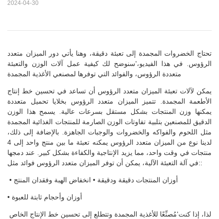
2024-04-30
تحتاج الخضروات المجمدة إلى تعبئة دقيقة، وهنا يأتي دور الميزان متعدد
الرؤوس. في هذا الفيديو،'سنوضح لك كيفية عمل آلات الوزن والتعبئة
متعددة الرؤوس، والفوائد التي توفرها لمصنعي الأغذية المجمدة
يمكن لآلات تعبئة الميزان متعدد الرؤوس أن تساعد في تحسين خط إنتاج
الأطعمة المجمدة. تتميز الميزان متعدد الرؤوس بخلايا تحميل متعددة
يمكنها وزن المنتجات بشكل مستقل بسرعات عالية. يسمح هذا الوزن
الدقيق للمصنعين بتلبية تفاوتات الوزن الصارمة للمنتجات الغذائية المجمدة
مثل اللحوم والفواكه والخضروات والوجبات الجاهزة. بالإضافة إلى ذلك،
لدينا نوع من الميزان متعدد الرؤوس يمكنه تعبئة ما بين منتج واحد إلى 4
منتجات في وقت واحد، مما يزيد الإنتاجية والكفاءة بشكل كبير. عند دمجها
في آلة التعبئة الآلية، يمكن أن توفر الميزان متعدد الرؤوس فوائد مثل::
• أوزان المنتجات دقيقة ودقيقة • انخفاض الهبة وفقدان المنتج
• أوزان وأحجام ثابتة للعبوة
لذا، إذا كنت'مُصنِّعًا للأغذية المجمدة وتتطلع إلى تحسين خط الإنتاج الخاص