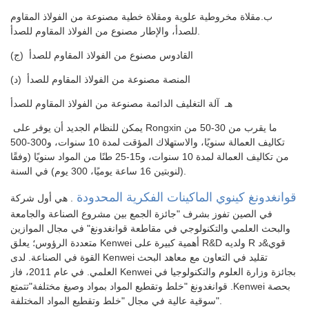
ب.مقلاة مخروطية علوية ومقلاة خطية مصنوعة من الفولاذ المقاوم
للصدأ، والإطار مصنوع من الفولاذ المقاوم للصدأ.
(ج) القادوس مصنوع من الفولاذ المقاوم للصدأ
(د) المنصة مصنوعة من الفولاذ المقاوم للصدأ
هـ آلة التغليف الدائمة مصنوعة من الفولاذ المقاوم للصدأ
يمكن للنظام الجديد أن يوفر على Rongxin ما يقرب من 30-50 من
تكاليف العمالة سنويًا، والاستهلاك المؤقت لمدة 10 سنوات، و300-500
من تكاليف العمالة لمدة 10 سنوات، و15-25 طنًا من المواد سنويًا (وفقًا
لنوبتين 16 ساعة يوميًا، 300 يوم) في السنة).
قوانغدونغ كينوي الماكينات الفكرية المحدودة
. هي أول شركة
في الصين تفوز بشرف "جائزة الجمع بين مشروع الصناعة والجامعة
والبحث العلمي والتكنولوجي في مقاطعة قوانغدونغ" في مجال الموازين
متعددة الرؤوس؛ يعلق Kenwei أهمية كبيرة على R&D ولديه R قوي&د
القوة في الصناعة. لدى Kenwei تقليد في التعاون مع معاهد البحث
العلمي. في عام 2011، فاز Kenwei بجائزة وزارة العلوم والتكنولوجيا في
قوانغدونغ "خلط وتقطيع المواد بمواد وصيغ مختلفة"تتمتع .Kenwei بحصة
سوقية عالية في مجال "خلط وتقطيع المواد المختلفة".