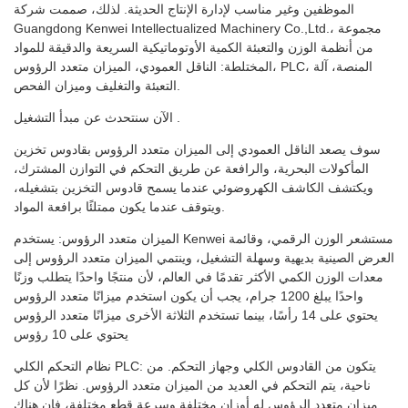
الموظفين وغير مناسب لإدارة الإنتاج الحديثة. لذلك، صممت شركة
Guangdong Kenwei Intellectualized Machinery Co.,Ltd.، مجموعة
من أنظمة الوزن والتعبئة الكمية الأوتوماتيكية السريعة والدقيقة للمواد
المختلطة: الناقل العمودي، الميزان متعدد الرؤوس، PLC، المنصة، آلة
التعبئة والتغليف وميزان الفحص.
الآن سنتحدث عن مبدأ التشغيل .
سوف يصعد الناقل العمودي إلى الميزان متعدد الرؤوس بقادوس تخزين
المأكولات البحرية، والرافعة عن طريق التحكم في التوازن المشترك،
ويكتشف الكاشف الكهروضوئي عندما يسمح قادوس التخزين بتشغيله،
ويتوقف عندما يكون ممتلئًا برافعة المواد.
الميزان متعدد الرؤوس: يستخدم Kenwei مستشعر الوزن الرقمي، وقائمة
العرض الصينية بديهية وسهلة التشغيل، وينتمي الميزان متعدد الرؤوس إلى
معدات الوزن الكمي الأكثر تقدمًا في العالم، لأن منتجًا واحدًا يتطلب وزنًا
واحدًا يبلغ 1200 جرام، يجب أن يكون استخدم ميزانًا متعدد الرؤوس
يحتوي على 14 رأسًا، بينما تستخدم الثلاثة الأخرى ميزانًا متعدد الرؤوس
يحتوي على 10 رؤوس
نظام التحكم الكلي PLC: يتكون من القادوس الكلي وجهاز التحكم. من
ناحية، يتم التحكم في العديد من الميزان متعدد الرؤوس. نظرًا لأن كل
ميزان متعدد الرؤوس له أوزان مختلفة وسرعة قطع مختلفة، فإن هناك