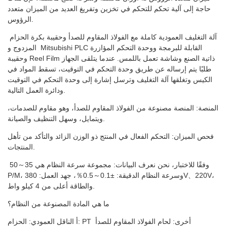
حاجة إلى آلية تحكم للتحكم في تخزين وتفريغ العديد من الميزان متعدد
الرؤوس.
آلة التغليف العمودية كاملة مع الفولاذ المقاوم للصدأ وحقيبة بكرة الحزام
المزدوج و Mitsubishi PLC القابلة للبرمجة ووحدة التحكم المؤازرة
وحقيبة Reel Film ذاتية الصنع وشاشة تعمل باللمس. عندما يتلقى الجهاز
طلبًا يتم إرساله عن طريق وحدة التحكم في التوقيت، تسقط المواد في
الكيس وتغلقها آلة التغليف وترسل إشارة إلى وحدة التحكم في التوقيت
ودائرة العمل التالية.
المنصة: المنصة مصنوعة من الفولاذ المقاوم للصدأ، وهو مقاوم للصدمات،
ويتمايل، وسهل التنظيف والصيانة.
فحص الميزان: التحكم الفعال في المنتج ذو الوزن الزائد والتأكد من تأهل
المنتجات.
وفقًا للاختبار، نحن نعرف البيانات: مجموعة سرعة النظام هي 35～50
P/M، وسرعة النظام الدقيقة: ±0.1～0.5％، جهد العمل: 380V、220V،
والطاقة أعلى من 4 كيلو واط.
ما هي المادة المصنوعة من النظام؟
أ الناقل العمودي: الحزام: PT أخرى: لحام الفولاذ المقاوم للصدأ