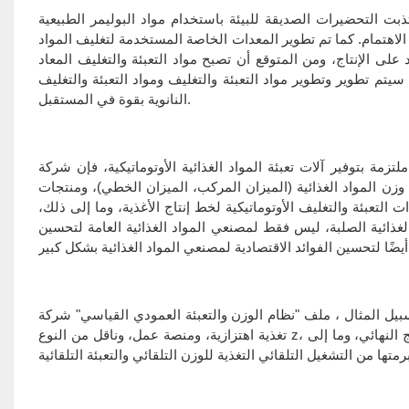
بت التحضيرات الصديقة للبيئة باستخدام مواد البوليمر الطبيعية
ن الاهتمام. كما تم تطوير المعدات الخاصة المستخدمة لتغليف المواد
د على الإنتاج، ومن المتوقع أن تصبح مواد التعبئة والتغليف المعاد
سيتم تطوير وتطوير مواد التعبئة والتغليف ومواد التعبئة والتغليف
النانوية بقوة في المستقبل.
ات تعبئة المواد الغذائية الأوتوماتيكية، فإن شركة Guangdong Kenwei Intelliized Machinery Co., Ltd هي
زن المواد الغذائية (الميزان المركب، الميزان الخطي)، ومنتجات
لتعبئة والتغليف الأوتوماتيكية لخط إنتاج الأغذية، وما إلى ذلك،
لغذائية الصلبة، ليس فقط لمصنعي المواد الغذائية العامة لتحسين
ثال ، ملف "نظام الوزن والتعبئة العمودي القياسي" شركة Guangdong Kenwei Intellectualized Machinery Co., Ltd، تتكون من وحدة
تغذية اهتزازية، ومنصة عمل، وناقل من النوع z، وميزان مركب للوزن، وكاشف الذهب المتساقط، وآلة التعبئة العمودية، وناقل المنتج النهائي، وما إلى