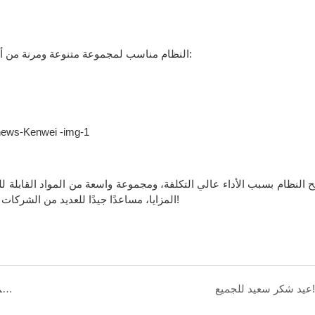
النظام مناسب لمجموعة متنوعة ومرنة من أنواع الأكياس، بما في ذلك الأنواع المختلفة التالية من أنواع الأكياس:
 النظام بسبب الأداء عالي التكلفة، ومجموعة واسعة من المواد القابلة ل
المزايا، مساعدًا جيدًا للعديد من الشركات المصنعة للأغذية لتحسين كفاءة الإنتاج، وتحسين الكفاءة الاقتصادية!
عيد شكر سعيد للجميع!
تحليل حالة السوق وحجم السوق لصناعة آلات التعبئة والتغليف في الصين 2021