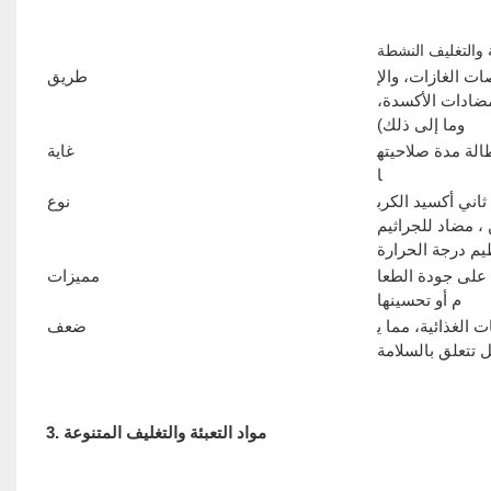
ة والتغليف النشطة
 الغازات، والإ
طريق
مضادات الأكسدة،
وما إلى ذلك)
الة مدة صلاحيته
غاية
ا
ثاني أكسيد الكرب
نوع
ن ، مضاد للجراثيم
يم درجة الحرارة
 على جودة الطعا
مميزات
م أو تحسينها
ت الغذائية، مما ي
ضعف
تتعلق بالسلامة
3. مواد التعبئة والتغليف المتنوعة