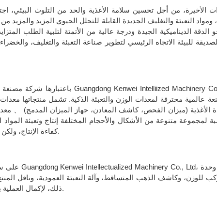
 الأخيرة، من أجل تحسين سلامة الأغذية والحد من التلوث البيئي، اجتذ
 ومواد التعبئة والتغليف الجديدة القابلة للتحلل الحيوي المزيد والمزيد م
حو الدقة الديناميكية الجيدة ودرجة عالية من الأتمتة لتلبية الطلب المتزاي
لصديقة للبيئة الاتجاه الرئيسي لتطوير صناعة التعبئة والتغليف، والخضراء 
باعتبارها شركة مصنعة ملتزمة بتوفير آل
 عالمية محترفة لمعدات الوزن والتعبئة الذكية. تشمل منتجاتها معدات و
ة الأغذية (ميزان الفحص، كاشف المعادن، جهاز الميزان المدمج) 、 معدات ا
 لمجموعة متنوعة من الأشكال والأحجام المختلفة إنتاج وتعبئة المواد ا
كفاءة الإنتاج، ولكن أيضًا لتحسين الفوائد الاقتصادية لمصنعي المواد الغذائية بشكل كبير.
على سبيل الم
ذلك، لإكمال العملية برمتها من التشغيل التلقائي التغذية للوزن التلقائي والتعبئة التلقائية.