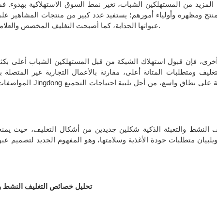
لمزيد من المستهلكين الشباب، تغير نمط السوق الاستهلاكية بهدوء. فم
نتج ومظهره وأولياء أمورهم؛ يستفيد عدد كبير من منتجات المشاهير عل
عبواتها الجذابة، كما أصبحت التغليف المخصص والعلامة التجارية المشتركة أيضًا الخيار الأول للعديد من الابتكارات الغذائية.
خرى، فإن قبول استهلاك الشبكة من قبل المستهلكين الشباب أعلى بكثير و
لتغليف ومتطلبات المتانة أعلى، مقارنة بالأعمال التجارية غير المتصلة
المواصفات المختلفة
يف النشط والتعبئة الذكية شكلين جديدين من أشكال التغليف، حيث يمنح
ويلبيان متطلبات جودة الأغذية وسلامتها، وهو المفهوم الجديد لتصميم عبوات
تحليل خصائص التغليف النشط وال