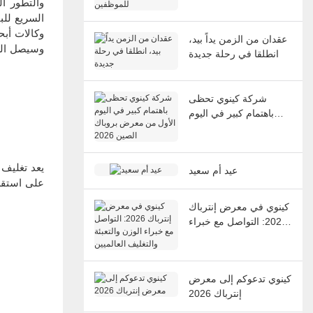
والتطور ا
السريع للب
عقدان من الزمن يداً بيد،
انطلقا في رحلة جديدة
شركة كينوي تحظى
باهتمام كبير في اليوم
الأول من معرض بروباك
الصين 2026
يعد تغليف ا
عيد أم سعيد
على استقرار
كينوي في معرض إنترباك
2026: التواصل مع خبراء
الوزن والتعبئة والتغليف
العالميين
كينوي تدعوكم إلى معرض
إنترباك 2026