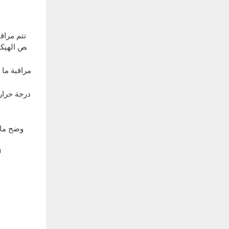
تتم مراق
ص الهيكلي
مراقبة ما إ
درجة حرار
وضح ما 
ل