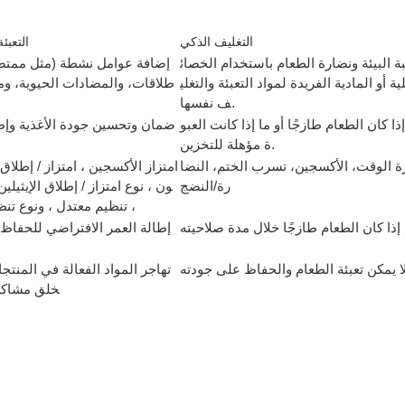
التغليف الذكي
التعبئ
بة البيئة ونضارة الطعام باستخدام الخصائ
إضافة عوامل نشطة (مثل ممتصات
ة أو المادية الفريدة لمواد التعبئة والتغلي
طلاقات، والمضادات الحيوية، و
ف نفسها.
ذا كان الطعام طازجًا أو ما إذا كانت العبو
ضمان وتحسين جودة الأغذية وإط
ة مؤهلة للتخزين.
ة الوقت، الأكسجين، تسرب الختم، النضا
امتزاز الأكسجين ، امتزاز / إطلاق 
رة/النضج
ون ، نوع امتزاز / إطلاق الإيثيلي
، تنظيم معتدل ، ونوع تنظ
إذا كان الطعام طازجًا خلال مدة صلاحيته
إطالة العمر الافتراضي للحفاظ
ا يمكن تعبئة الطعام والحفاظ على جودته
تهاجر المواد الفعالة في المنتجا
خلق مشاكل 