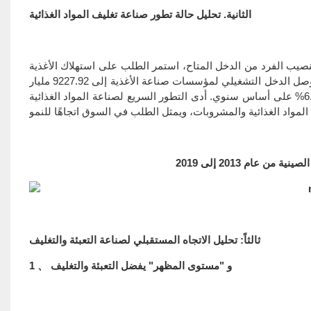
الثانية. تحليل حالة تطور صناعة تغليف المواد الغذائية
صيب الفرد من الدخل المتاح، استمر الطلب على استهلاك الأغذية
والمشروبات في الصين في التوسع. وفقًا للمكتب الوطني للإحصاء، في عام 2019، وصل الدخل التشغيلي لمؤسسات صناعة الأغذية إلى 9227.92 مليار
يوان، بزيادة 45% على أساس سنوي: بلغ إجمالي الربح 669.71 مليار يوان، بزيادة 6.8% على أساس سنوي. أدى التطور السريع لصناعة المواد الغذائية
 عام 2013 إلى 2019
ثالثاً: تحليل الاتجاه المستقبلي لصناعة التعبئة والتغليف
1 、 و "مستوى المظهر" يفضل التعبئة والتغليف