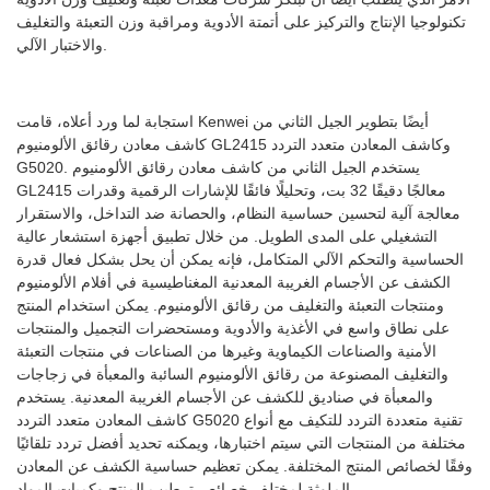
تكنولوجيا الإنتاج والتركيز على أتمتة الأدوية ومراقبة وزن التعبئة والتغليف
والاختبار الآلي.
استجابة لما ورد أعلاه، قامت Kenwei أيضًا بتطوير الجيل الثاني من
كاشف معادن رقائق الألومنيوم GL2415 وكاشف المعادن متعدد التردد
G5020. يستخدم الجيل الثاني من كاشف معادن رقائق الألومنيوم
GL2415 معالجًا دقيقًا 32 بت، وتحليلًا فائقًا للإشارات الرقمية وقدرات
معالجة آلية لتحسين حساسية النظام، والحصانة ضد التداخل، والاستقرار
التشغيلي على المدى الطويل. من خلال تطبيق أجهزة استشعار عالية
الحساسية والتحكم الآلي المتكامل، فإنه يمكن أن يحل بشكل فعال قدرة
الكشف عن الأجسام الغريبة المعدنية المغناطيسية في أفلام الألومنيوم
ومنتجات التعبئة والتغليف من رقائق الألومنيوم. يمكن استخدام المنتج
على نطاق واسع في الأغذية والأدوية ومستحضرات التجميل والمنتجات
الأمنية والصناعات الكيماوية وغيرها من الصناعات في منتجات التعبئة
والتغليف المصنوعة من رقائق الألومنيوم السائبة والمعبأة في زجاجات
والمعبأة في صناديق للكشف عن الأجسام الغريبة المعدنية. يستخدم
كاشف المعادن متعدد التردد G5020 تقنية متعددة التردد للتكيف مع أنواع
مختلفة من المنتجات التي سيتم اختبارها، ويمكنه تحديد أفضل تردد تلقائيًا
وفقًا لخصائص المنتج المختلفة. يمكن تعظيم حساسية الكشف عن المعادن
الملوثة لمختلف خصائص ترطيب المنتج وكميات المواد.