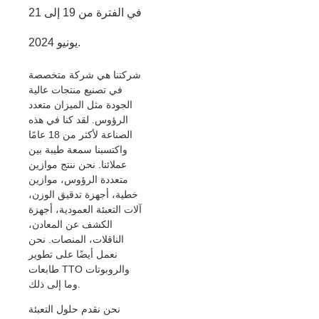
في الفترة من 19 إلى 21
يونيو 2024.
شركتنا هي شركة متخصصة
في تصنيع منتجات عالية
الجودة مثل الميزان متعدد
الرؤوس. لقد كنا في هذه
الصناعة لأكثر من 18 عامًا
واكتسبنا سمعة طيبة بين
عملائنا. نحن ننتج موازين
متعددة الرؤوس، موازين
خطية، أجهزة تدقيق الوزن،
آلات التعبئة العمودية، أجهزة
الكشف عن المعادن،
الناقلات، المنصات. نحن
نعمل أيضًا على تطوير
طابعات TTO والروبوتات
وما إلى ذلك.
نحن نقدم حلول التعبئة