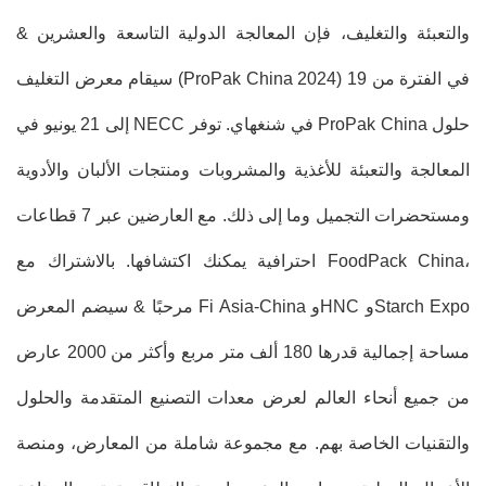
والتعبئة والتغليف، فإن المعالجة الدولية التاسعة والعشرين &
سيقام معرض التغليف (ProPak China 2024) في الفترة من 19
إلى 21 يونيو في NECC في شنغهاي. توفر ProPak China حلول
المعالجة والتعبئة للأغذية والمشروبات ومنتجات الألبان والأدوية
ومستحضرات التجميل وما إلى ذلك. مع العارضين عبر 7 قطاعات
احترافية يمكنك اكتشافها. بالاشتراك مع FoodPack China،
مرحبًا & سيضم المعرض Fi Asia-China وHNC وStarch Expo
مساحة إجمالية قدرها 180 ألف متر مربع وأكثر من 2000 عارض
من جميع أنحاء العالم لعرض معدات التصنيع المتقدمة والحلول
والتقنيات الخاصة بهم. مع مجموعة شاملة من المعارض، ومنصة