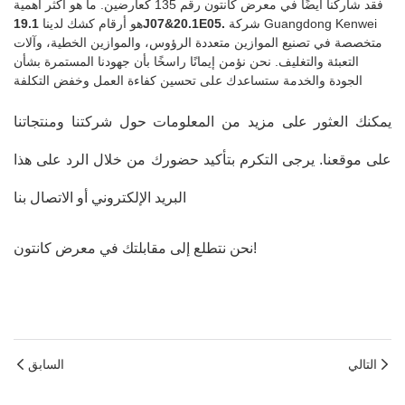
فقد شاركنا أيضًا في معرض كانتون رقم 135 كعارضين. ما هو أكثر أهمية
شركة Guangdong Kenwei
19.1J07&20.1E05.
هو أرقام كشك لدينا
متخصصة في تصنيع الموازين متعددة الرؤوس، والموازين الخطية، وآلات
التعبئة والتغليف. نحن نؤمن إيمانًا راسخًا بأن جهودنا المستمرة بشأن
الجودة والخدمة ستساعدك على تحسين كفاءة العمل وخفض التكلفة
يمكنك العثور على مزيد من المعلومات حول شركتنا ومنتجاتنا
على موقعنا. يرجى التكرم بتأكيد حضورك من خلال الرد على هذا
البريد الإلكتروني أو الاتصال بنا
نحن نتطلع إلى مقابلتك في معرض كانتون!
التالي
السابق