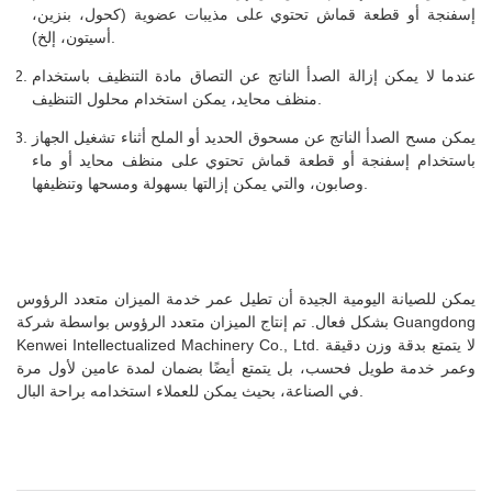
إسفنجة أو قطعة قماش تحتوي على مذيبات عضوية (كحول، بنزين،
أسيتون، إلخ).
عندما لا يمكن إزالة الصدأ الناتج عن التصاق مادة التنظيف باستخدام
منظف محايد، يمكن استخدام محلول التنظيف.
يمكن مسح الصدأ الناتج عن مسحوق الحديد أو الملح أثناء تشغيل الجهاز
باستخدام إسفنجة أو قطعة قماش تحتوي على منظف محايد أو ماء
وصابون، والتي يمكن إزالتها بسهولة ومسحها وتنظيفها.
يمكن للصيانة اليومية الجيدة أن تطيل عمر خدمة الميزان متعدد الرؤوس
بشكل فعال. تم إنتاج الميزان متعدد الرؤوس بواسطة شركة Guangdong
Kenwei Intellectualized Machinery Co., Ltd. لا يتمتع بدقة وزن دقيقة
وعمر خدمة طويل فحسب، بل يتمتع أيضًا بضمان لمدة عامين لأول مرة
في الصناعة، بحيث يمكن للعملاء استخدامه براحة البال.