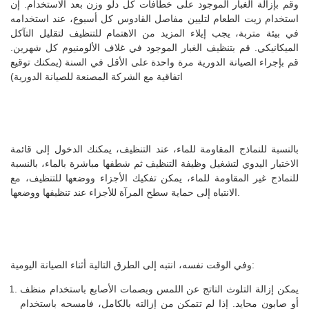
وقم بإزالة الغبار الموجود على خطافات كل دلو وزن بعد الاستخدام. إن
استخدام زيت الطعام لتليين مفاصل القادوس كل أسبوع، عند استخدامه
في بيئة متربة، يجب إيلاء المزيد من الاهتمام للتنظيف لتقليل التآكل
الميكانيكي. قم بتنظيف الغبار الموجود في غلاف الألومنيوم كل شهرين.
قم بإجراء الصيانة الدورية مرة واحدة على الأقل في السنة (يمكنك توقيع
اتفاقية مع الشركة المصنعة للصيانة الدورية)
بالنسبة للنماذج المقاومة للماء، عند التنظيف، يمكنك الدخول إلى قائمة
الاختبار اليدوي لتشغيل وظيفة التنظيف ثم شطفها مباشرة بالماء، بالنسبة
للنماذج غير المقاومة للماء، يمكن تفكيك الأجزاء ووضعها للتنظيف، مع
الانتباه إلى حماية سطح المرآة للأجزاء عند تنظيفها ووضعها.
وفي الوقت نفسه، انتبه إلى الطرق التالية أثناء الصيانة اليومية:
يمكن إزالة التلوث الناتج عن اللمس وبصمات الأصابع باستخدام منظف
أو صابون محايد. إذا لم تتمكن من إزالته بالكامل، فامسحه باستخدام