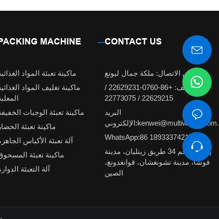
PACKING MACHINE
CONTACT US
شخص الاتصال: ملكة جمال ليونغ
ماكينة تعبئة المواد الغذائية
الهاتف: +86-0760-22629231 /
ماكينة تغليف المواد الغذائية
22629215 / 22773075
المعلبة
البريد
ماكينة تعبئة الوجبات الخفيفة
لكتروني:kenwei@multiweigh.com.cn
ماكينة تعبئة الخضار
WhatsApp:86 18933374210
آلة تعبئة الأكياس الجاهزة
إضافة: رقم 34 طريق زينليان، مدينة
ماكينة تعبئة المسحوق
فوشا، مدينة تشونغشان، قوانغدونغ،
آلة التعبئة الدوارة
الصين
حقوق الطبع والنشر © 2018 شركة قوانغدونغ كينوي للآلات الذكية المحدودة