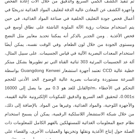
تم تنفيذ الكشف الكمي السريع والدقيق من خلال آلات إعادة الفحص
وأجهزة الكشف عن المعادن عالية الدقة لتغليف المواد الغذائية تدريجيًا في
أعمال فحص جودة التغليف الخلفية في صناعة المواد الغذائية، في حين
يتم استخدام منتجات رؤية الآلة الملونة الناشئة على نطاق أوسع في
فحص الأغذية . ومن الجدير بالذكر أنه يمكننا تحديد معايير مثل النضج
ومستوى الجودة من خلال لون الطعام. وفي الوقت نفسه، يمكن أيضًا
استخدام المعدات البصرية الآلية في قياس الجسيمات. على سبيل المثال،
آلة عد الجسيمات المرئية 303 ثنائية القناة التي تم تطويرها بشكل مبتكر
بواسطة Guangdong Kenwei تعتمد أجهزة استشعار CCD خطية عالية
السرعة مستوردة وعدسات بصرية عالية الوضوح. الحد الأدنى للحجم
القابل للعد هو 0.3 مم. ما يصل إلى 16000p/m، التحكم في الأخطاء
≥0.001، لتحقيق العد السريع والدقيق للمكونات الإلكترونية عالية القيمة،
والأجهزة اللوحية، والمواد الغذائية، وغيرها من المواد. بالإضافة إلى ذلك،
من خلال شبكة الاستشعار اللاسلكية الرقمية، يمكن أن يسمح استخدام
نظام جمع المعلومات الغذائية للمستهلكين بالفهم الكامل للمعلومات ذات
الصلة حول إنتاج الأغذية ونقلها وتخزينها والعمليات الأخرى، والقضاء على