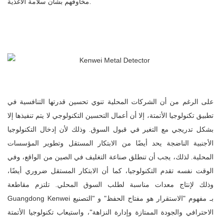
مخاوفهم بشأن سلامة الأغذية.
على الرغم من أن الشركات المحلية تنوي تحسين قدرتها التنافسية في
تطبيق تكنولوجيا الأتمتة، إلا أن أعمال التحسين التكنولوجي لا يتم تنفيذها إلا
بشكل تدريجي مع التغير في قبول السوق. وذلك لأن إدخال التكنولوجيا
الأجنبية الناضجة يحد أيضًا من الابتكار المستقل وتطوير المؤسسات
المحلية. لذلك، يجب أن تنطلق صناعة التغليف في الصين من الواقع، وفي
الوقت نفسه تقدم التكنولوجيا، كما أن الابتكار المستقل ضروري أيضًا،
وذلك لإنتاج معدات مناسبة لطلب السوق المحلي. تلتزم مقاطعة
Guangdong Kenwei بـ مفهوم "الاستقرار هو مفتاح الحفظ" و "التصنيع
الاحترافي والجودة الممتازة وإدارة النزاهة"، واستيعاب تكنولوجيا الأتمتة