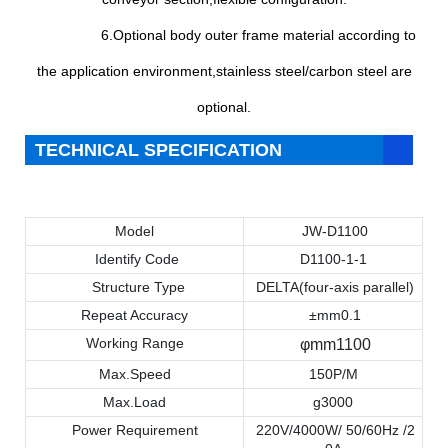
6.Optional body outer frame material according to
the application environment,stainless steel/carbon steel are
optional.
TECHNICAL SPECIFICATION
Model
JW-D1100
Identify Code
D1100-1-1
Structure Type
DELTA(four-axis parallel)
Repeat Accuracy
±mm0.1
Working Range
φmm1100
Max.Speed
150P/M
Max.Load
g3000
Power Requirement
220V/4000W/ 50/60Hz /2