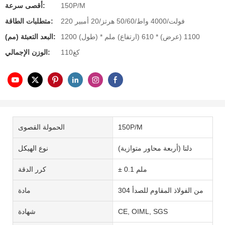
150P/M
أقصى سرعة:
220 فولت/4000 واط/50/60 هرتز/20 أمبير
متطلبات الطاقة:
1200 (طول) * 1100 (عرض) * 610 (ارتفاع) ملم
البعد التعبئة (مم):
كغ110
الوزن الإجمالي:
150P/M
الحمولة القصوى
دلتا (أربعة محاور متوازية)
نوع الهيكل
± 0.1 ملم
كرر الدقة
304 من الفولاذ المقاوم للصدأ
مادة
CE, OIML, SGS
شهادة