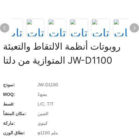
روبوتات أنظمة الالتقاط والتعبئة
المتوازية من دلتا JW-D1100
JW-D1100
نموذج:
يضع1
MOQ:
L/C, T/T
قسط:
الصين
مكان المنشأ:
كينوي
ماركة:
φ1100 ملم
نطاق الوزن: